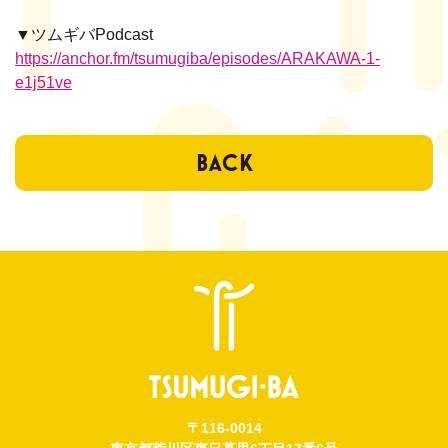
ENTRY
▼ツムギバPodcast
会員登録はこちら
https://anchor.fm/tsumugiba/episodes/ARAKAWA-1-
e1j51ve
BACK
〒116-0014