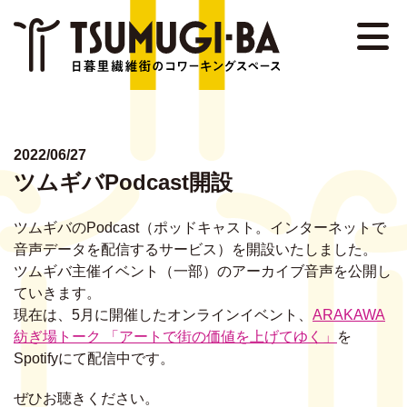
NEWS
EVENT
ABOUT
2022/06/27
ツムギバPodcast開設
DETAIL
ツムギバのPodcast（ポッドキャスト。インターネットで
STAFF
音声データを配信するサービス）を開設いたしました。
ツムギバ主催イベント（一部）のアーカイブ音声を公開し
MEMBER
ていきます。
現在は、5月に開催したオンラインイベント、
ARAKAWA
FAQ
紡ぎ場トーク 「アートで街の価値を上げてゆく」
を
Spotifyにて配信中です。
CONTACT
ぜひお聴きください。