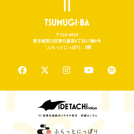
〒116-0014
東京都荒川区東日暮里6丁目17番6号
「ふらっとにっぽり」3階