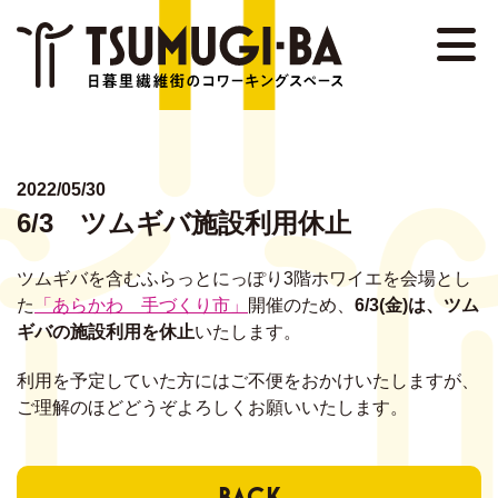
NEWS
EVENT
ABOUT
2022/05/30
6/3 ツムギバ施設利用休止
DETAIL
ツムギバを含むふらっとにっぽり3階ホワイエを会場とし
STAFF
た
「あらかわ 手づくり市」
開催のため、
6/3(金)は、ツム
ギバの施設利用を休止
いたします。
MEMBER
利用を予定していた方にはご不便をおかけいたしますが、
FAQ
ご理解のほどどうぞよろしくお願いいたします。
CONTACT
BACK