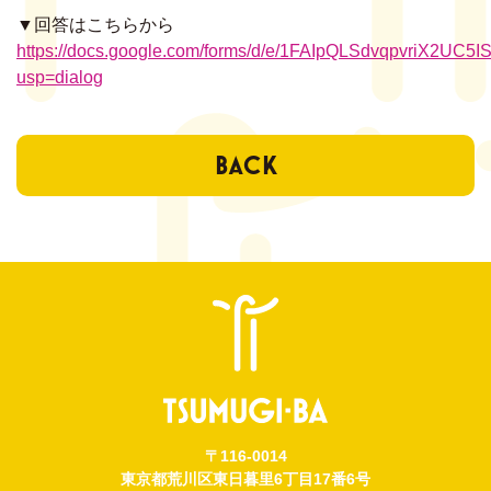
ENTR
▼回答はこちらから
https://docs.google.com/forms/d/e/1FAIpQLSdvqpvriX2
会員登録は
usp=dialog
BACK
〒116-0014
東京都荒川区東日暮里6丁目17番6号