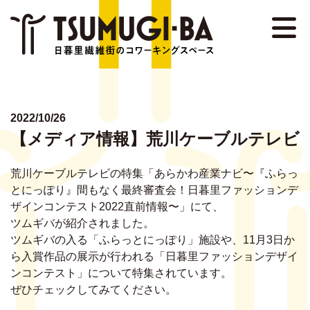
NEWS
EVENT
ABOUT
2022/10/26
【メディア情報】荒川ケーブルテレビ
DETAIL
荒川ケーブルテレビの特集「あらかわ産業ナビ〜『ふらっ
STAFF
とにっぽり』間もなく最終審査会！日暮里ファッションデ
ザインコンテスト2022直前情報〜」にて、
MEMBER
ツムギバが紹介されました。
ツムギバの入る「ふらっとにっぽり」施設や、11月3日か
FAQ
ら入賞作品の展示が行われる「日暮里ファッションデザイ
ンコンテスト」について特集されています。
CONTACT
ぜひチェックしてみてください。