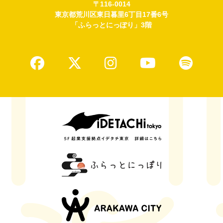
〒116-0014
東京都荒川区東日暮里6丁目17番6号
「ふらっとにっぽり」3階